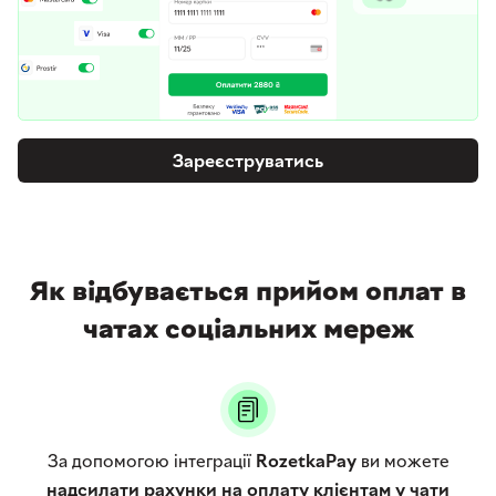
Зареєструватись
Як відбувається прийом оплат в
чатах соціальних мереж
За допомогою інтеграції
RozetkaPay
ви можете
надсилати рахунки на оплату клієнтам у чати