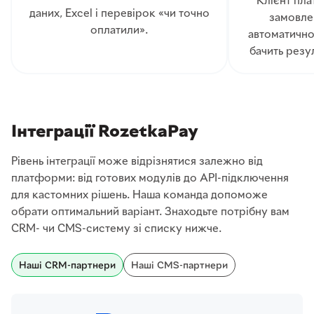
Клієнт плат
даних, Excel і перевірок «чи точно
замовле
оплатили».
автоматично
бачить резул
Інтеграції RozetkaPay
Рівень інтеграції може відрізнятися залежно від
платформи: від готових модулів до API-підключення
для кастомних рішень. Наша команда допоможе
обрати оптимальний варіант. Знаходьте потрібну вам
CRM- чи CMS-систему зі списку нижче.
Наші CRM-партнери
Наші CMS-партнери