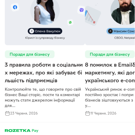
Поради для бізнесу
Поради для бізнесу
3 правила роботи в соціальни
8 помилок в Email
х мережах, про які забуває бі
маркетингу, які до
льшість підприємців
українського e-c
Контролюйте те, що говорите про свій
Український ринок e-co
бізнес Ваші сторіс, пости та коментарі
постійно зростає і попри 
можуть стати джерелом інформації
бізнесів зіштовхуються з
для...
у...
23 Червня, 2026
11 Червня, 2026