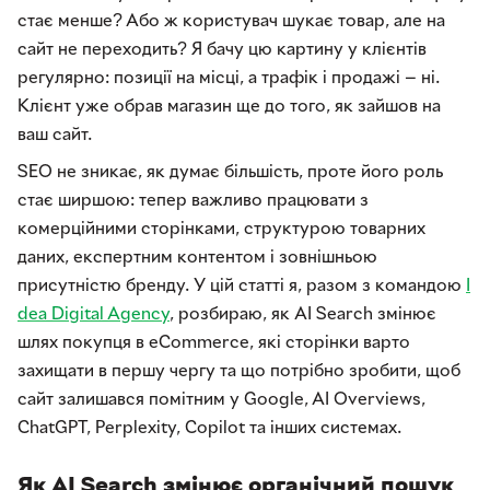
стає менше? Або ж користувач шукає товар, але на
сайт не переходить? Я бачу цю картину у клієнтів
регулярно: позиції на місці, а трафік і продажі — ні.
Клієнт уже обрав магазин ще до того, як зайшов на
ваш сайт.
SEO не зникає, як думає більшість, проте його роль
стає ширшою: тепер важливо працювати з
комерційними сторінками, структурою товарних
даних, експертним контентом і зовнішньою
присутністю бренду. У цій статті я, разом з командою
I
dea Digital Agency
, розбираю, як AI Search змінює
шлях покупця в eCommerce, які сторінки варто
захищати в першу чергу та що потрібно зробити, щоб
сайт залишався помітним у Google, AI Overviews,
ChatGPT, Perplexity, Copilot та інших системах.
Як AI Search змінює органічний пошук