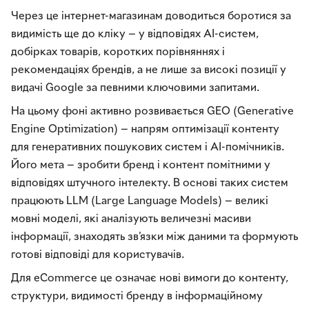
Через це інтернет-магазинам доводиться боротися за
видимість ще до кліку — у відповідях AI-систем,
добірках товарів, коротких порівняннях і
рекомендаціях брендів, а не лише за високі позиції у
видачі Google за певними ключовими запитами.
На цьому фоні активно розвивається GEO (Generative
Engine Optimization) — напрям оптимізації контенту
для генеративних пошукових систем і AI-помічників.
Його мета — зробити бренд і контент помітними у
відповідях штучного інтелекту. В основі таких систем
працюють LLM (Large Language Models) — великі
мовні моделі, які аналізують величезні масиви
інформації, знаходять зв’язки між даними та формують
готові відповіді для користувачів.
Для eCommerce це означає нові вимоги до контенту,
структури, видимості бренду в інформаційному