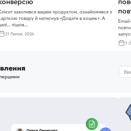
конверсію
пов
пов
Клієнт захопився вашим продуктом, ознайомився з
карткою товару й натиснув «Додати в кошик». А
Email
далі… пішов...
повто
запус
21 Липня, 2026
7 
овлення
 першими