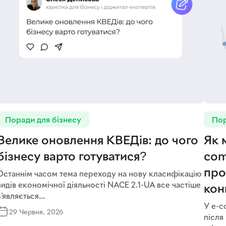
Поради для бізнесу
Пор
Велике оновлення КВЕДів: до чого
Як 
бізнесу варто готуватися?
com
про
Останнім часом тема переходу на нову класифікацію
видів економічної діяльності NACE 2.1-UA все частіше
кон
з'являється...
У e-c
29 Червня, 2026
після