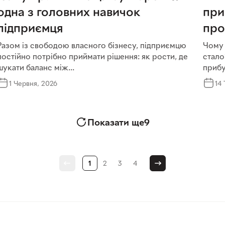
одна з головних навичок
при
підприємця
про
Разом із свободою власного бізнесу, підприємцю
Чому 
постійно потрібно приймати рішення: як рости, де
стало
шукати баланс між...
прибу
1 Червня, 2026
14
Показати ще
9
1
2
3
4