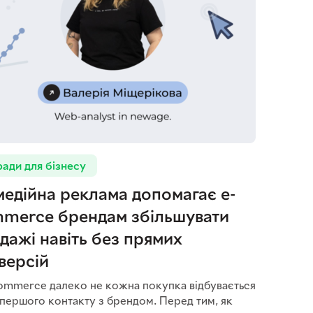
ади для бізнесу
медійна реклама допомагає e-
merce брендам збільшувати
дажі навіть без прямих
версій
ommerce далеко не кожна покупка відбувається
 першого контакту з брендом. Перед тим, як