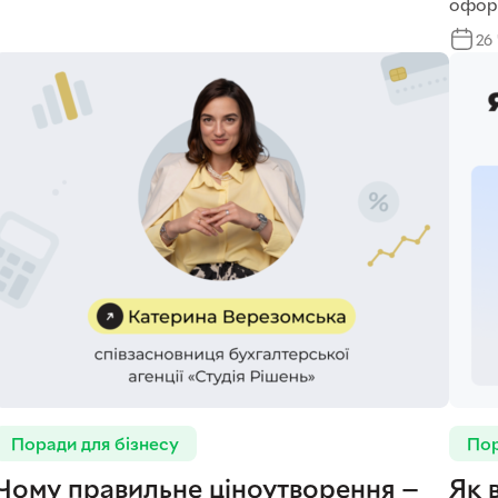
оформ
26
Поради для бізнесу
Пор
Чому правильне ціноутворення —
Як 